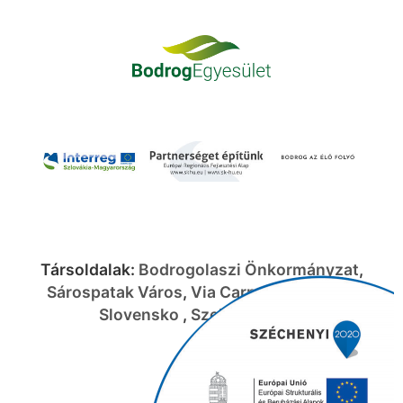
Társoldalak:
Bodrogolaszi Önkormányzat
,
Sárospatak Város
,
Via Carpatia
,
Bird Life
Slovensko
,
Szelektalok.hu