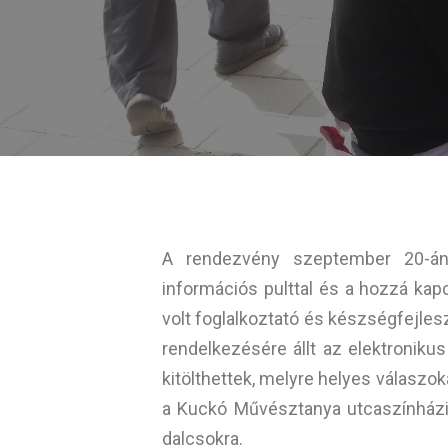
A rendezvény szeptember 20-án 
információs pulttal és a hozzá ka
volt foglalkoztató és készségfejle
rendelkezésére állt az elektroniku
kitölthettek, melyre helyes válaszo
a Kuckó Művésztanya utcaszínházi t
dalcsokra.