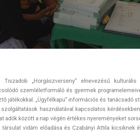
Tiszadob „Horgászverseny” elnevezésű kulturális 
pcsolódó szemléletformáló és gyermek programelemeive
sztő játékokkal. „Ügyfélkapu” információs és tanácsadó 
s szolgáltatások használatával kapcsolatos kérdésekben.
kat adók között a nap végén értékes nyereményeket sorso
ársulat vidám előadása és Czabányi Attila kicsiknek és 