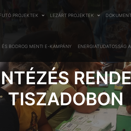
FUTÓ PROJEKTEK
LEZÁRT PROJEKTEK
DOKUMEN
A ÉS BODROG MENTI E-KAMPÁNY
ENERGIATUDATOSSÁG 
INTÉZÉS REND
TISZADOBON