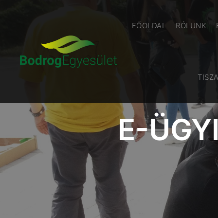
FŐOLDAL
RÓLUNK
TISZ
E-ÜGY