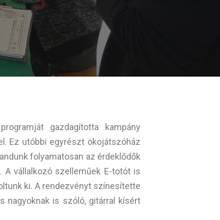
programját gazdagította kampány
l. Ez utóbbi egyrészt ökojátszóház
standunk folyamatosan az érdeklődők
 A vállalkozó szelleműek E-totót is
ltunk ki. A rendezvényt színesítette
nagyoknak is szóló, gitárral kísért