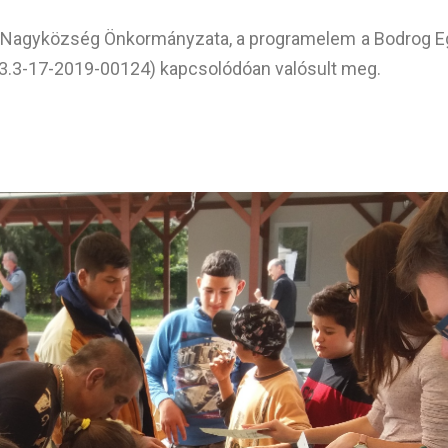
Nagyközség Önkormányzata, a programelem a Bodrog Eg
.3.3-17-2019-00124) kapcsolódóan valósult meg.